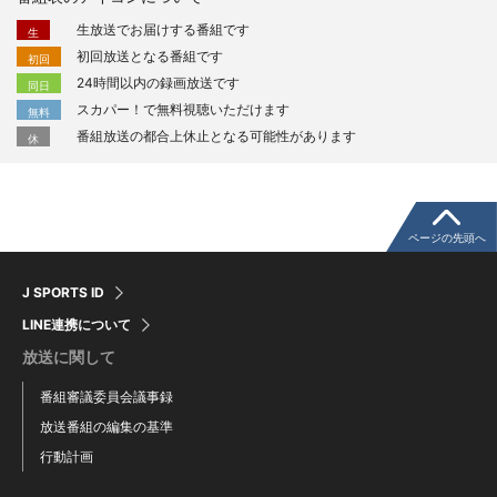
生放送でお届けする番組です
生
初回放送となる番組です
初回
24時間以内の録画放送です
同日
スカパー！で無料視聴いただけます
無料
番組放送の都合上休止となる可能性があります
休
ページの先頭へ
J SPORTS ID
LINE連携について
放送に関して
番組審議委員会議事録
放送番組の編集の基準
行動計画