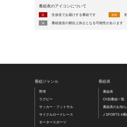
番組表のアイコンについて
生放送でお届けする番組です
生
初回
番組放送の都合上休止となる可能性があります
休
番組ジャンル
番組表
野球
番組表
ラグビー
Ch別番組一覧
サッカー・フットサル
番組表のお知ら
サイクルロードレース
J SPORTS 4
モータースポーツ