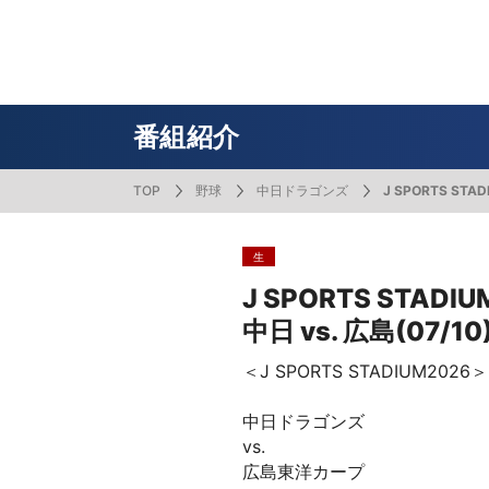
番組表
J SPORTS創立30周年特集ページ
Ch別番組
お知らせ
サッカー
野球
ラグビー
フットサル
SNSアカウント一覧
メールマ
サイクル広告お問い合わせ
簡易中継
ピックアップ
スキー
バドミントン
バレーボール
サッカー・フットサル
ラグビー
野球
バスケットボール
モータースポーツ
フィギュアスケート
サイクルロードレース
番組紹介
TOP
野球
中日ドラゴンズ
J SPORTS STAD
ドキュメンタリー
ジャパンオープン
ミラノ・コルティナ2026パラリンピック
サマーカップ
大学バスケ オータムリーグ
大同生命SVリーグ 男子
SUPER GT（スーパーGT）
ツール・ド・フランス
高円宮杯 JFA サッカープレミアリーグ
日本代表
MLB中継（メジャーリーグベースボール）
ハッピー
全日本社
全日本ス
アクアカ
高校バスケ
大同生命S
スーパー
ジロ・デ
高校サッカ
ネーショ
広島東洋
生
フィットネス・ボディビル
全日本実業団バドミントン選手権
スキージャンプ
町田樹のスポーツアカデミア
バスケ スプリングマッチ 2026
まるっとバレーボール
WRC
ステージレース
U-16インターナショナルドリームカップ
オリックス・バファローズ
スカッシ
日本ラン
ノルディ
KENJIの
J SPOR
SVリーグ
スーパー
日本開催
FIFA
東北楽天
J SPORTS STADIU
スノーボード
全米フィギュアスケート選手権
大学バレー
ダカールラリー
ガンバレ日本プロ野球!?
スキー学
スピード
男子日本
MOTOR G
MLBイッ
大学ラグビー（菅平合宿）
関東大学
中日 vs. 広島(07/10
ニュルブルクリンク24時間耐久レース
NPBジュニアトーナメント KONAMI CUP
富士24時
関東大学対抗戦
関東大学
2025
＜J SPORTS STADIUM2026＞
中日ドラゴンズ
vs.
広島東洋カープ