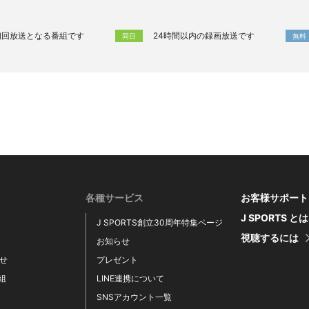
初回放送となる番組です
24時間以内の録画放送です
同日
無料
各種サービス
お客様サポート
J SPORTS と
J SPORTS創立30周年特集ページ
視聴するには
お知らせ
せ
プレゼント
番組
LINE連携について
SNSアカウント一覧