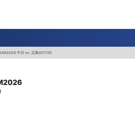
一覧
番組表のお知らせ
プレゼント
サイクル
モーター
バレー
バスケット
フィギュアス
ロードレース
スポーツ
ボール
ボール
ケート
ガジン
J SPORTSオフィシャルキャラクタ
・ライブ配信サービス
サイクルビレッジ
IUM2026 中日 vs. 広島(07/10)
ゴルフアワー
会人バドミントン選手権
キー技術選手権大会
ップ
 インターハイ
Vリーグ 女子
フォーミュラ
・イタリア
ー インターハイ
ンズチャンピオンシップ
カープ
ヨットレース
熊本マスターズ
アルペンスキー
飯塚杯
Bリーグ
アジアチャンピオンズリーグ
WEC
ブエルタ・ア・エスパーニャ
Foot!超高校サッカー通信
ラグビー わんだほー！
中日ドラゴンズ
ュ
キングサーキット
ック複合
部屋
TS HOOP!～学生バスケ番組～
 オールスターゲームズ
バイク
レース
ゴールデンイーグルス
学生スポーツ
BWFワールドツアー
全日本アルペン
アイスショー
プレシーズンマッチ
FIM世界耐久ロードレース選手権（E
自転車情報番組
FIFA ビーチサッカー ワールドカッ
社会人野球（都市対抗野球大会）
M2026
生大会
スケート
代表
AMES
キ見！
SNOWTV
女子日本代表
SROジャパンカップ
侍ジャパン
春季交流大会
リーグワン
)
間レース
スパ・フランコルシャン24時間レー
リーグ戦
関西大学リーグ