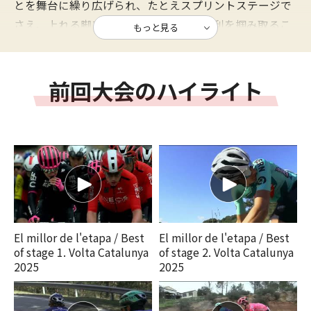
とを舞台に繰り広げられ、たとえスプリントステージで
さえ、上れる脚を持っていなければ、勝利を掴み取るこ
もっと見る
とはできない。その後のグランツールを見据えるオール
ラウンダーやその山岳アシスト、あるいは軽量パンチャ
前回大会のハイライト
ーたちが集結する。1911年に初開催され、その歴史は現
存するレースの中で4番目に古い。伝統のバルセロナ最終
ステージは、パンチャー＆クライマーたちの大競演。バ
ルセロナ万博会場となり、ブエルタはもちろん、ツール
でも戦いの舞台となった、おなじみモンジュイックの丘
をよじ登って、雌雄を決する。
El millor de l'etapa / Best
El millor de l'etapa / Best
of stage 1. Volta Catalunya
of stage 2. Volta Catalunya
2025
2025