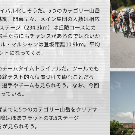
サバイバル化しそうだ。5つのカテゴリー山岳
基調。開幕早々、メイン集団の人数は相応
テージ（234.3km）は丘陵コースにカ
選手たちにもチャンスがあるのではないか
・マルシャンは登坂距離10.9km。平均
イントになってくる。
mのチームタイムトライアルだ。ツールでも
最終テスト的な位置づけて臨むことだろ
す選手やチームも見られそう。なお、今回
なっている。
ばまでに5つのカテゴリー山岳をクリアす
点以降はほぼフラットの第5ステージ
引きが見られそう。