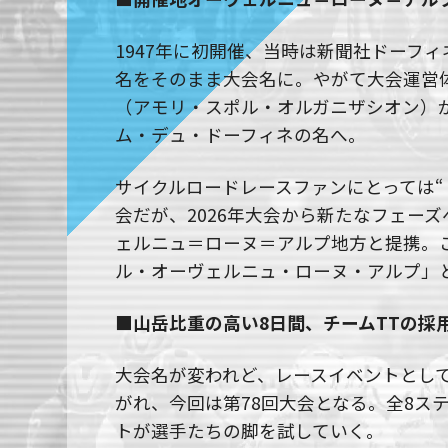
1947年に初開催、当時は新聞社ドーフ
名をそのまま大会名に。やがて大会運営体制
（アモリ・スポル・オルガニザシオン）が
ム・デュ・ドーフィネの名へ。
サイクルロードレースファンにとっては“
会だが、2026年大会から新たなフェーズへ
ェルニュ＝ローヌ＝アルプ地方と提携。
ル・オーヴェルニュ・ローヌ・アルプ」
■山岳比重の高い8日間、チームTTの採
大会名が変われど、レースイベントとし
がれ、今回は第78回大会となる。全8ス
トが選手たちの脚を試していく。