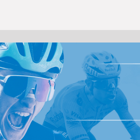
J SPORTS 4番組
LINE連携について
スキー
バドミントン
ピックアップ
ー
広告お問い合せ
オンデマンドをテレビに映すには
空手
S/Jリーグ
モーグル
フィギュアスケート学生大会
高校バスケ ウインターカップ2025
ヨーロッパチャンピオンズリーグ
フォーミュラE
ワンデーレース
Jユースカップ
海外ラグビー （グレイテスト・ライバルリ
横浜DeNAベイスターズ
ー・ツアー 2026 〜オールブラックス 南アフ
WC）
フリーライドワールドツアー
ISU選手権大会
高校バレー インターハイ
デイトナ24時間レース
シクロクロス
和倉ユースサッカー大会
大学野球
リカ遠征〜）
GTV 〜SUPER GT トークバラエティ〜
高校野球
高校ラグビー
ス
セブンズ