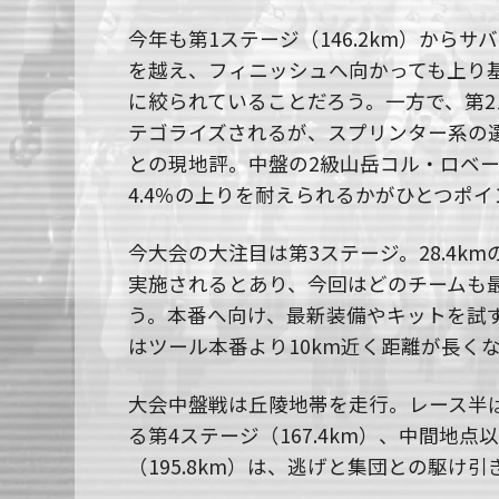
今年も第1ステージ（146.2km）から
を越え、フィニッシュへ向かっても上り
に絞られていることだろう。一方で、第2ス
テゴライズされるが、スプリンター系の
との現地評。中盤の2級山岳コル・ロベール
4.4％の上りを耐えられるかがひとつポ
今大会の大注目は第3ステージ。28.4k
実施されるとあり、今回はどのチームも
う。本番へ向け、最新装備やキットを試
はツール本番より10km近く距離が長く
大会中盤戦は丘陵地帯を走行。レース半
る第4ステージ（167.4km）、中間地
（195.8km）は、逃げと集団との駆け