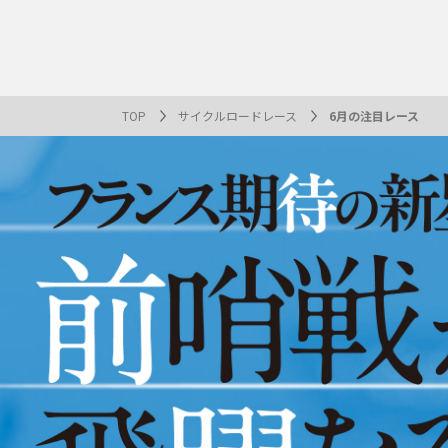
番組表
J SPORTS創立30周年特集ページ
Ch別番組
お知らせ
サッカー
野球
ラグビー
フットサル
SNSアカウント一覧
メールマ
サイクル広告お問い合わせ
簡易中継
ピックアップ
スキー
バドミントン
バレーボール
サッカー・フットサル
ラグビー
野球
バスケットボール
モータースポーツ
フィギュアスケート
サイクルロードレース
TOP
サイクルロードレース
6月の注目レース
ドキュメンタリー
ジャパンオープン
ミラノ・コルティナ2026パラリンピック
サマーカップ
大学バスケ オータムリーグ
大同生命SVリーグ 男子
SUPER GT（スーパーGT）
ツール・ド・フランス
高円宮杯 JFA サッカープレミアリーグ
日本代表
MLB中継（メジャーリーグベースボール）
ハッピー
全日本社
全日本ス
アクアカ
高校バスケ
大同生命S
スーパー
ジロ・デ
高校サッカ
ネーショ
広島東洋
フィットネス・ボディビル
全日本実業団バドミントン選手権
スキージャンプ
町田樹のスポーツアカデミア
バスケ スプリングマッチ 2026
まるっとバレーボール
WRC
ステージレース
U-16インターナショナルドリームカップ
オリックス・バファローズ
スカッシ
日本ラン
ノルディ
KENJIの部
J SPOR
SVリーグ
スーパー
日本開催
FIFA
東北楽天
スノーボード
全米フィギュアスケート選手権
大学バレー
ダカールラリー
ガンバレ日本プロ野球!?
スキー学
スピード
男子日本
MOTOR G
MLBイッ
大学ラグビー（菅平合宿）
関東大学
ニュルブルクリンク24時間耐久レース
NPBジュニアトーナメント KONAMI CUP 2025
富士24時
関東大学対抗戦
関東大学