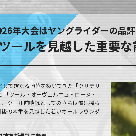
026年大会は
ヤングライダーの品評
のツールを見越した
重要な
として確たる地位を築いてきた「クリテリ
より「ツール・オーヴェルニュ・ローヌ・
も、ツール前哨戦としての立ち位置は揺ら
カ月後の本番を見越した若いオールラウンダ
プ地方が運営に参画