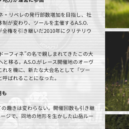
ィネ・リベレの発行部数増加を目指し、社
が変わり、ツールを主催するA.S.O.
全権を引き継いだ2010年にクリテリウ
ドーフィネ”の名で親しまれてきたこの大
と移る。A.S.O.がレース開催地のオーヴ
これを機に、新たな大会名として「ツー
と呼ばれることになった。
用も
ての趣きは変わらない。開催回数も引き継
テージで、同地の地形を生かした山岳ルー