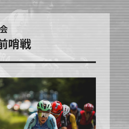
会
前哨戦