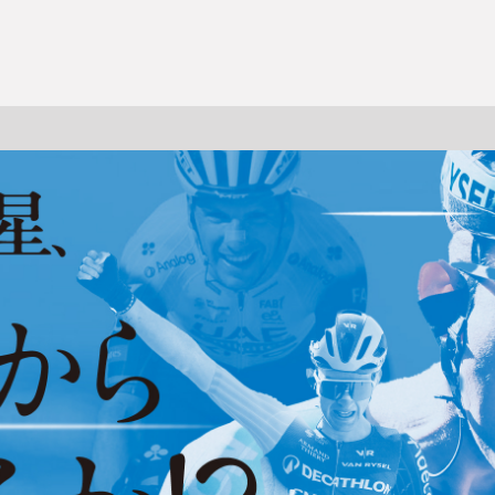
一覧
番組表のお知らせ
プレゼント
サイクル
モーター
バレー
バスケット
フィギュアス
ロードレース
スポーツ
ボール
ボール
ケート
ガジン
J SPORTSオフィシャルキャラクタ
・ライブ配信サービス
サイクルビレッジ
ゴルフアワー
会人バドミントン選手権
キー技術選手権大会
ップ
 インターハイ
Vリーグ 女子
フォーミュラ
・イタリア
ー インターハイ
ンズチャンピオンシップ
カープ
ヨットレース
熊本マスターズ
アルペンスキー
飯塚杯
Bリーグ
アジアチャンピオンズリーグ
WEC
ブエルタ・ア・エスパーニャ
Foot!超高校サッカー通信
ラグビー わんだほー！
中日ドラゴンズ
ュ
キングサーキット
ック複合
屋
TS HOOP!～学生バスケ番組～
 オールスターゲームズ
バイク
レース
ゴールデンイーグルス
学生スポーツ
BWFワールドツアー
全日本アルペン
アイスショー
プレシーズンマッチ
FIM世界耐久ロードレース選手権（E
自転車情報番組
FIFA ビーチサッカー ワールドカップ
社会人野球（都市対抗野球大会）
生大会
スケート
代表
AMES
キ見！
SNOWTV
女子日本代表
SROジャパンカップ
侍ジャパン
春季交流大会
リーグワン
間レース
スパ・フランコルシャン24時間レー
リーグ戦
関西大学リーグ