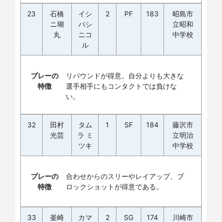
23
石橋
イシ
2
PF
183
昭島市
ニ瑚
バシ
立昭和
丸
ニコ
中学校
ル
プレーの
リバウンドが得意。自分よりも大きな
特徴
選手相手にもコンタクトでは負けな
い。
32
田村
タム
1
SF
184
藤沢市
光芸
ラ ミ
立明治
ツキ
中学校
プレーの
合わせからのスリーやレイアップ、ブ
特徴
ロックショットが得意である。
33
釜崎
カマ
2
SG
174
川崎市