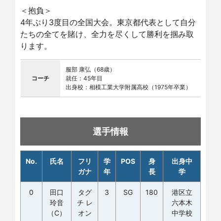
＜抱負＞
4年ぶり3度目の全国大会。東京都代表として自分
たちの全てを賭け、全力を尽くして勝利を掴み取
ります。
服部 康弘（68歳）
コーチ
就任：45年目
出身校：相模工業大学附属高校（1975年卒業）
選手情報
No.
氏名
フリ
学
POS
身
出身中
ガナ
年
長
学
0
田口
タグ
3
SG
180
港区立
玲音
チ レ
六本木
（C）
オン
中学校