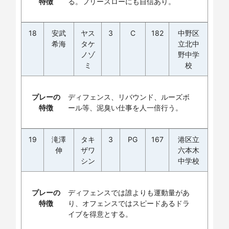
特徴
る。フリースローにも自信あり。
18
安武
ヤス
3
C
182
中野区
希海
タケ
立北中
ノゾ
野中学
ミ
校
プレーの
ディフェンス、リバウンド、ルーズボ
特徴
ール等、泥臭い仕事を人一倍行う。
19
滝澤
タキ
3
PG
167
港区立
伸
ザワ
六本木
シン
中学校
プレーの
ディフェンスでは誰よりも運動量があ
特徴
り、オフェンスではスピードあるドラ
イブを得意とする。