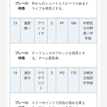
プレーの
外からのシュートとスピードのあるド
特徴
ライブを得意とする。
13
粟野
アワ
3
PF
186
中野区
惟一
ノ イ
立中野
イチ
第二中
学校
プレーの
ディフェンスやブロックを得意とす
特徴
る。チーム最長身。
14
浦沢
ウラ
3
PG
175
川崎市
碧斗
サワ
立稲田
リク
中学校
ト
プレーの
スリーポイントで試合の流れを変え