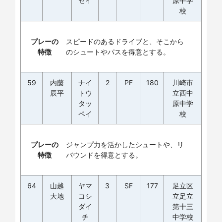
セイ
原中学
校
プレーの
スピードのあるドライブと、そこから
特徴
のシュートやパスを得意とする。
59
内藤
ナイ
2
PF
180
川崎市
辰平
トウ
立西中
タッ
原中学
ペイ
校
プレーの
ジャンプ力を活かしたシュートや、リ
特徴
バウンドを得意とする。
64
山越
ヤマ
3
SF
177
足立区
大地
コシ
立足立
ダイ
第十三
チ
中学校