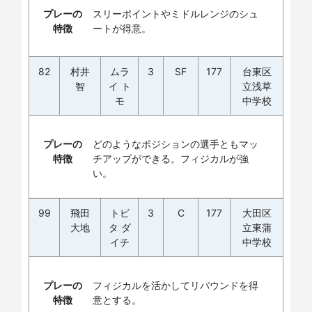
プレーの
スリーポイントやミドルレンジのシュ
特徴
ートが得意。
82
村井
ムラ
3
SF
177
台東区
智
イ ト
立浅草
モ
中学校
プレーの
どのようなポジションの選手ともマッ
特徴
チアップができる。フィジカルが強
い。
99
飛田
トビ
3
C
177
大田区
大地
タ ダ
立東蒲
イチ
中学校
プレーの
フィジカルを活かしてリバウンドを得
特徴
意とする。