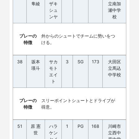
隼綾
ザキ
立南加
シュ
瀬中学
ンヤ
校
プレーの
外からのシュートでチームに勢いをつ
特徴
ける。
38
坂本
サカ
3
SG
173
大田区
瑛斗
モト
立馬込
エイ
中学校
ト
プレーの
スリーポイントシュートとドライブが
特徴
得意。
51
原 憲
ハラ
1
PG
168
川崎市
世
ケン
立西中