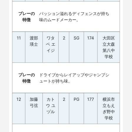
プレーの
パッション溢れるディフェンスが持ち
特徴
味のムードメーカー。
11
渡部
ワタ
2
SG
174
大田区
瑛士
ベ エ
立大森
イジ
第八中
学校
プレーの
ドライブからレイアップやジャンプシ
特徴
ュートが持ち味。
12
加藤
カト
2
PG
177
横浜市
弓弦
ウ ユ
立もえ
ヅル
ぎ野中
学校