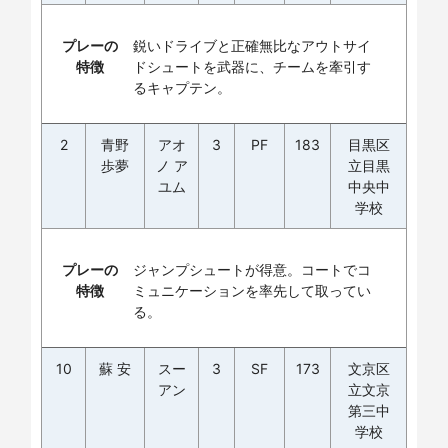
プレーの
鋭いドライブと正確無比なアウトサイ
特徴
ドシュートを武器に、チームを牽引す
るキャプテン。
2
青野
アオ
3
PF
183
目黒区
歩夢
ノ ア
立目黒
ユム
中央中
学校
プレーの
ジャンプシュートが得意。コートでコ
特徴
ミュニケーションを率先して取ってい
る。
10
蘇 安
スー
3
SF
173
文京区
アン
立文京
第三中
学校