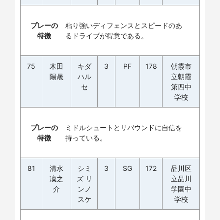
プレーの
粘り強いディフェンスとスピードのあ
特徴
るドライブが得意である。
75
木田
キダ
3
PF
178
朝霞市
陽晟
ハル
立朝霞
セ
第四中
学校
プレーの
ミドルシュートとリバウンドに自信を
特徴
持っている。
81
清水
シミ
3
SG
172
品川区
凜之
ズ リ
立品川
介
ンノ
学園中
スケ
学校