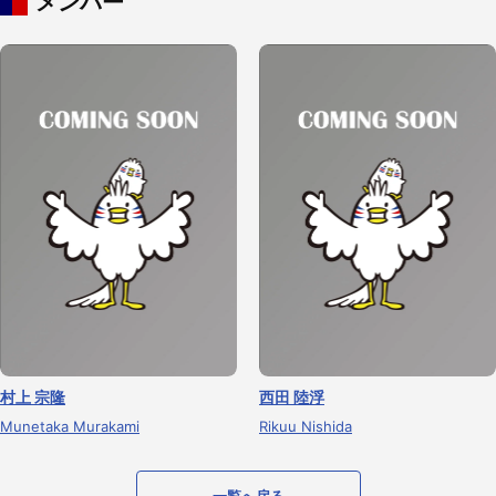
メンバー
村上 宗隆
西田 陸浮
Munetaka Murakami
Rikuu Nishida
一覧へ戻る