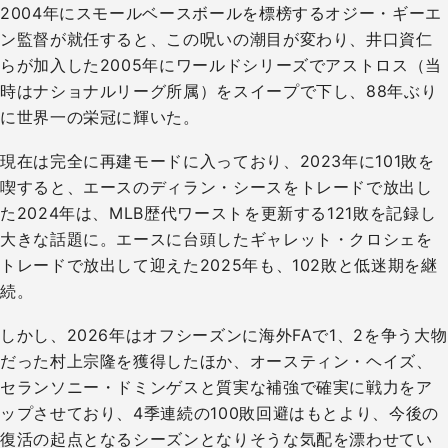
2004年にスモールベースボールを標榜するオジー・ギーエ
ン監督が就任すると、この呪いの潮目が変わり、井口資仁
らが加入した2005年にワールドシリーズでアストロス（当
時はナショナルリーグ所属）をスイープで下し、88年ぶり
に世界一の栄冠に輝いた。
現在は完全に再建モードに入っており、2023年に101敗を
喫すると、エースのディラン・シースをトレードで放出し
た2024年は、MLB歴代ワーストを更新する121敗を記録し
大きな話題に。エースに台頭したギャレット・クロシェを
トレードで放出して迎えた2025年も、102敗と低迷期を継
続。
しかし、2026年はオフシーズンに海外FAで1、2を争う大物
だった村上宗隆を獲得したほか、オースティン・ヘイズ、
セランソニー・ドミンゲスと質実な補強で確実に戦力をア
ップさせており、4季連続の100敗回避はもとより、今後の
復活の起点となるシーズンとなりそうな気配を漂わせてい