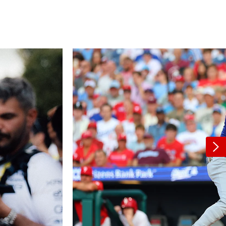
スキー
バドミントン
ピックアップ
ー
ハンドボールコラム
WE ARE SNOW JAPAN ～若きアルペンスキ
フィギュア通信
B.LEAGUEコラム
今日も今日とてプッシュ＆ルーズ
サイクルNEWS
後藤健生コラム
元トップリーガーの今
Do ya love Baseball?
ー日本代表の素顔～
アイスダ
それぞれの4年間 ～冬の一瞬に縣ける女性ア
小暮卓史が小暮卓史について語る小暮卓史の
木村浩嗣コラム
“最強ラガーマン”列伝 ～ラグビーW杯2023～
スリートの肖像～
ための小暮卓史
Next