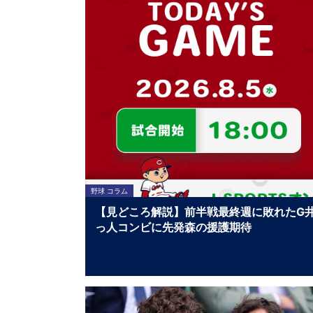
野球 コラム
【見どころ解説】前半戦最終週に敗れたG
っ人コンビに先発森の援護期待