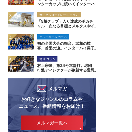
ンターカップに続いてインターハ
イも制した福岡大附属大濠が示し
た「総合力」の価値
サイクルロードレース コラム
「5勝クラブ」入り達成のポガチ
ャル 次なる目標とメルクスやイ
ノーからの真の評価は｜ツール・
ド・フランス2026
バレーボール コラム
初の全国大会の舞台。武相の歓
喜、首里の涙。インターハイ男子
バレー
野球 コラム
村上宗隆、第24号本塁打。球団
打撃ディレクターが絶賛する驚異
の打撃能力
メルマガ
リポビタンDチャレンジカップ202
お好きなジャンルのコラムや
日本 vs. オーストラリア
ニュース、番組情報をお届け！
8月8日(土)午後6:30～LIVE
ご視聴はこちら
メルマガ一覧へ