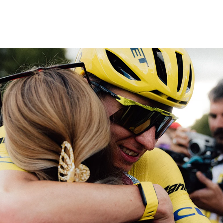
フ
サイクルロー
モータースポ
バスケットボ
フィギュアス
バレーボール
ドレース
ーツ
ール
ケート
ースポーツコラム
！！モーグル
アスケートレポート
トボールレポート
ールコラム
スポーツコラム
ロードレースレポート
WN GOAL，FINE GOAL
レポート
コラム
クライミングコラム
鳥人たちの賛歌 W杯スキージャンプ
小塚崇彦のフィギュアスケートラボ
ウインターカップコラム
まるっとアンサー
F1コラム
ツール・ド・フランス
粕谷秀樹のFoot！20周年ヒストリ
楕円球のある光景
MLBを観に行こう！
レポート
ズ J SPORTS出張所
語
り～むら
リーグコラム
ニュース
発投手プレビュー
J SPORTSプロデューサーコラム
木戸先生直伝！今からでも間に合う
SUPER GT あの瞬間
輪生相談
土屋雅史コラム
ラグビーW杯2023出場国紹介
ンス観戦講座
レミアムゴール
愛好日記
戦者」4年に1度のシーズンがやっ
017-2018ウインタースポーツ編