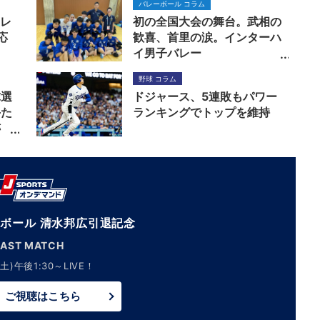
バレーボール コラム
Pレ
初の全国大会の舞台。武相の
応
歓喜、首里の涙。インターハ
イ男子バレー
野球 コラム
球選
ドジャース、5連敗もパワー
手た
ランキングでトップを維持
跡
ボール 清水邦広引退記念
LAST MATCH
土)午後1:30～LIVE！
ご視聴はこちら