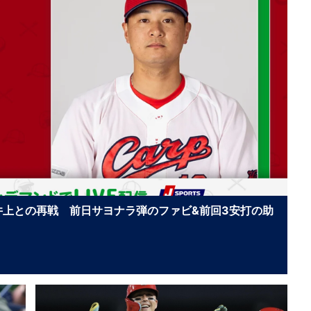
井上との再戦 前日サヨナラ弾のファビ&前回3安打の助