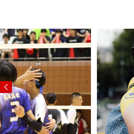
サッカー&
野球
ラグビー
ットサル
ピックアップ
スキー
バドミントン
バレーボール
サッカー&フットサル
ラグビー
野球
バスケットボール
モータースポーツ
フィギュアスケート
サイクルロードレース
J SPORTSニュース
バドミントン代表だより
SKI GRAPHIC present’sアルペンスキーコラ
町田樹のスポーツアカデミア
バスケットボールコラム
SVリーグコラム
SUPER GT
自転車雑談
サッカーニュース
村上晃一ラグビーコラム
MLBコラム
ウィンタ
バド×レポ
ブラボー
フィギュ
バスケッ
バレーボ
モーター
サイクル
粕谷秀樹のO
ラグビー
野球好き
ム
困難突破トーク
フィギュアスケートーーク
Mr.フクイのものしり長者 de WRC !
ツールに恋して～珠玉のストーリー21選～
元川悦子コラム
be rugby ～ラグビーであれ～
MLB nation
スポーツ
スケオタデイ
裏しま物
しゅ～く
プレミア
ラグビー
日本人先
Fリーグコラム
ラグビーのすゝめ
今週のプ
ラグビー
Previous
柔×コラム
「青春の挑
てきた！2