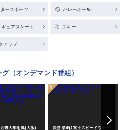
ータースポーツ
バレーボール
ィギュアスケート
スキー
クアップ
ング（オンデマンド番組）
Next
 近畿大学附属(大阪)
決勝 第4戦 富士スピードウェイ
男子