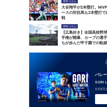
野球 コラム
大谷翔平が2本塁打。MV
ースの対抗馬も2本塁打で
戦
野球 コラム
【広島好き】全国高校野
手権が開幕、カープの選
ちが歩んだ甲子園での軌
バレー
GORI 
8月8日(