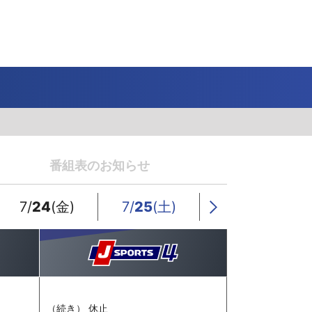
J SPORTS 4番組
LINE連携について
スキー
バドミントン
ピックアップ
ー
広告お問い合せ
オンデマンドをテレビに映すには
空手
S/Jリーグ
モーグル
フィギュアスケート学生大会
高校バスケ ウインターカップ2025
ヨーロッパチャンピオンズリーグ
フォーミュラE
ワンデーレース
Jユースカップ
海外ラグビー （グレイテスト・ライバルリ
横浜DeNAベイスターズ
ー・ツアー 2026 〜オールブラックス 南アフ
番組表のお知らせ
WC）
プ
フリーライドワールドツアー
ISU選手権大会
高校バレー インターハイ
デイトナ24時間レース
シクロクロス
和倉ユースサッカー大会
大学野球
リカ遠征〜）
GTV 〜SUPER GT トークバラエティ〜
高校野球
高校ラグビー
7/
24
(金)
7/
25
(土)
7/
26
(日)
Next
ス
セブンズ
（続き） 休止