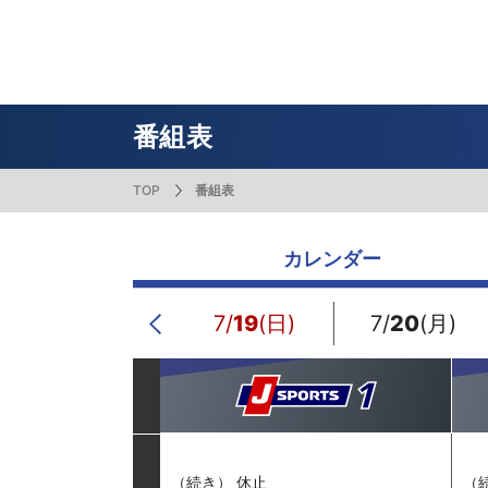
番組表
J SPORTS創立30周年特集ページ
Ch別番組
お知らせ
サッカー
野球
ラグビー
フットサル
SNSアカウント一覧
メールマ
サイクル広告お問い合わせ
簡易中継
ピックアップ
スキー
バドミントン
バレーボール
サッカー・フットサル
ラグビー
野球
バスケットボール
モータースポーツ
フィギュアスケート
サイクルロードレース
番組表
TOP
番組表
ドキュメンタリー
ジャパンオープン
ミラノ・コルティナ2026パラリンピック
サマーカップ
大学バスケ オータムリーグ
大同生命SVリーグ 男子
SUPER GT（スーパーGT）
ツール・ド・フランス
高円宮杯 JFA サッカープレミアリーグ
日本代表
MLB中継（メジャーリーグベースボール）
ハッピー
全日本社
全日本ス
アクアカ
高校バスケ
大同生命S
スーパー
ジロ・デ
高校サッカ
ネーショ
広島東洋
カレンダー
フィットネス・ボディビル
全日本実業団バドミントン選手権
スキージャンプ
町田樹のスポーツアカデミア
バスケ スプリングマッチ 2026
まるっとバレーボール
WRC
ステージレース
U-16インターナショナルドリームカップ
オリックス・バファローズ
スカッシ
日本ラン
ノルディ
KENJIの
J SPOR
SVリーグ
スーパー
日本開催
FIFA
東北楽天
スノーボード
全米フィギュアスケート選手権
大学バレー
ダカールラリー
ガンバレ日本プロ野球!?
スキー学
スピード
男子日本
MOTOR G
MLBイッ
大学ラグビー（菅平合宿）
関東大学
7/
18
(土)
7/
19
(日)
7/
20
(月)
Previous
ニュルブルクリンク24時間耐久レース
NPBジュニアトーナメント KONAMI CUP
富士24時
関東大学対抗戦
関東大学
2025
（続き） 休止
（