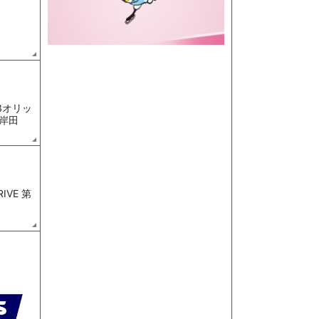
3オリッ
岸田
RIVE 第