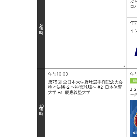
ぶ
ロ
午前
9
イ
午前10:00
午前
同
第75回 全日本大学野球選手権記念大会
準々決勝-2 〜神宮球場〜 #21日本体育
J 
大学 vs. 慶應義塾大学
玉西
10