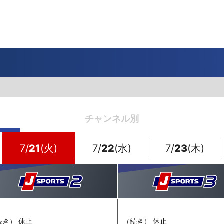
一覧
番組表のお知らせ
プレゼント
サイクル
モーター
バレー
バスケット
フィギュアス
ロードレース
スポーツ
ボール
ボール
ケート
ガジン
J SPORTSオフィシャルキャラクタ
・ライブ配信サービス
サイクルビレッジ
ゴルフアワー
会人バドミントン選手権
キー技術選手権大会
ップ
 インターハイ
Vリーグ 女子
フォーミュラ
・イタリア
ー インターハイ
ンズチャンピオンシップ
カープ
ヨットレース
熊本マスターズ
アルペンスキー
飯塚杯
Bリーグ
アジアチャンピオンズリーグ
WEC
ブエルタ・ア・エスパーニャ
Foot!超高校サッカー通信
ラグビー わんだほー！
中日ドラゴンズ
チャンネル別
ュ
キングサーキット
ック複合
部屋
TS HOOP!～学生バスケ番組～
 オールスターゲームズ
バイク
レース
ゴールデンイーグルス
学生スポーツ
BWFワールドツアー
全日本アルペン
アイスショー
プレシーズンマッチ
FIM世界耐久ロードレース選手権（E
自転車情報番組
FIFA ビーチサッカー ワールドカッ
社会人野球（都市対抗野球大会）
生大会
スケート
代表
AMES
キ見！
SNOWTV
女子日本代表
SROジャパンカップ
侍ジャパン
春季交流大会
リーグワン
7/
21
(火)
7/
22
(水)
7/
23
(木)
間レース
スパ・フランコルシャン24時間レー
リーグ戦
関西大学リーグ
続き） 休止
（続き） 休止