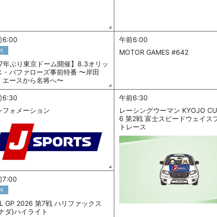
6:00
午前6:00
料
MOTOR GAMES #642
17年ぶり東京ドーム開催】8.3オリッ
ス・バファローズ事前特番 〜岸田
、エースから名将へ〜
6:30
午前6:30
ンフォメーション
レーシングウーマン KYOJO CUP
6 第2戦 富士スピードウェイス
トレース
7:00
料
IL GP 2026 第7戦 ハリファックス
カナダ)ハイライト