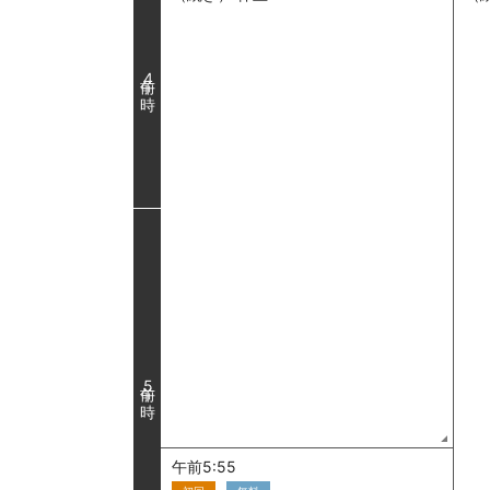
4
5
午前5:55