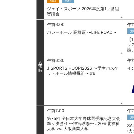
初回
無料
ジェイ・スポーツ 2026年度第1回番組
審議会
午前6:00
午前
無
バレーボール 髙橋藍 〜LIFE ROAD〜
【
ク
護
午前6:30
午前
6
J SPORTS HOOP!2026 〜学生バスケ
イ
ットボール情報番組〜 #6
午前7:00
午前
無
第75回 全日本大学野球選手権記念大会
準々決勝-1 〜神宮球場〜 #20東北福祉
SA
大学 vs. 大阪商業大学
(