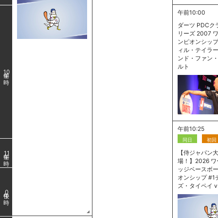
午前10:00
ダーツ PDC
リーズ 2007
ンピオンシップ 
ィル・テイラー 
ンド・ファン
ルト
10
午前10:25
同日
初回
【侍ジャパン
11
場！】2026 
ッジベースボ
オンシップ #
ズ・タイペイ vs
0