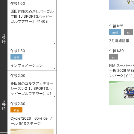
午後1:00
原田伸郎のめざせパーゴル
フⅢ【J SPORTSハッピー
ゴルフアワー】 #1408
午後1:25
無料
休
1
7月番組情報
午後1:30
午後1:30
無料
休
インフォメーション
FIM スーパー
手権 2026 第
午後2:00
ンパーク(イギ
桑田泉のゴルフアカデミー
シーズン2【J SPORTSハ
ッピーゴルフアワー】 #1
2
午後2:30
初回
Cycle*2026 60分 de ツ
ール 第10ステージ