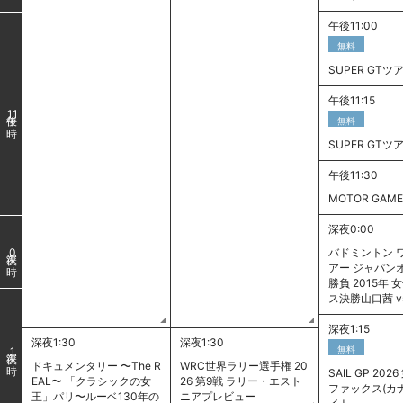
午後11:00
無料
SUPER GTツ
午後11:15
11
無料
SUPER GTツ
午後11:30
MOTOR GAME
深夜0:00
バドミントン 
0
アー ジャパン
勝負 2015年
ス決勝山口茜 v
深夜1:15
深夜1:30
深夜1:30
無料
1
ドキュメンタリー 〜The R
WRC世界ラリー選手権 20
SAIL GP 202
EAL〜 「クラシックの女
26 第9戦 ラリー・エスト
ファックス(カ
王」パリ〜ルーベ130年の
ニアプレビュー