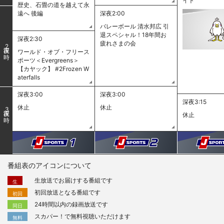
イト
歴史、石畳の道を越えて永
遠へ 後編
深夜2:00
バレーボール 清水邦広 引
退スペシャル！18年間お
深夜2:30
疲れさまの会
2
ワールド・オブ・フリース
ポーツ＜Evergreens＞
【カヤック】 #2Frozen W
aterfalls
深夜3:00
深夜3:00
深夜3:15
休止
休止
3
休止
番組表のアイコンについて
生放送でお届けする番組です
生
初回放送となる番組です
初回
24時間以内の録画放送です
同日
スカパー！で無料視聴いただけます
無料