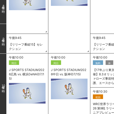
8
午後9:45
午後9:45
9
【リリーフ番組15】セレ
【リリーフ番組
クション
クション
午後10:00
午後10:00
午後10:00
同日
同日
無料
休
J SPORTS STADIUM202
J SPORTS STADIUM202
【17年ぶり東
6広島 vs. 横浜DeNA(07/1
6中日 vs. 阪神(07/15)
催】8.3オリ
5)
ァローズ事前特
護、エースか
10
午後10:30
初回
WRC世界ラリー
26 第9戦 ラ
ニアプレビュ