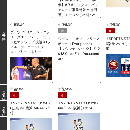
催】8.3オリックス・バフ
ァローズ事前特番 〜岸田
護、エースから名将へ〜
午後5:30
午後5:30
午後5:30
休
生
ダーツ PDCクラシックシ
5
リーズ 1996 ワールドチャ
ワールド・オブ・フリース
J SPORTS ST
ンピオンシップ 決勝 #1フ
ポーツ＜Evergreens＞
6楽天 vs. オリ
ィル・テイラー vs. デニ
【マウンテンバイク】 #12
5)
ス・プリーストリー
018 Cape Epic Document
ary
午後5:55
午後5:55
6
生
生
J SPORTS STADIUM202
J SPORTS STADIUM202
6広島 vs. 横浜DeNA(07/1
6中日 vs. 阪神(07/15)
7
5)