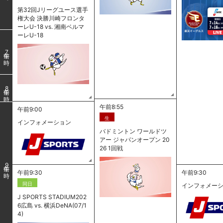
第32回Jリーグユース選手
権大会 決勝川崎フロンタ
ーレU-18 vs. 湘南ベルマ
ーレU-18
7
8
午前8:55
午前9:00
生
インフォメーション
バドミントン ワールドツ
アー ジャパンオープン 20
26 1回戦
9
午前9:30
午前9:30
同日
インフォメー
J SPORTS STADIUM202
6広島 vs. 横浜DeNA(07/1
4)