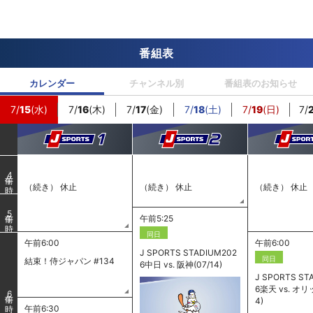
番組表
カレンダー
チャンネル別
番組表のお知らせ
7/
15
(水)
7/
16
(木)
7/
17
(金)
7/
18
(土)
7/
19
(日)
7/
4
（続き） 休止
（続き） 休止
（続き） 休止
5
午前5:25
同日
午前6:00
午前6:00
J SPORTS STADIUM202
同日
結束！侍ジャパン #134
6中日 vs. 阪神(07/14)
J SPORTS ST
6楽天 vs. オリ
6
4)
午前6:30