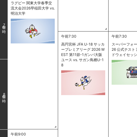
ラグビー 関東大学春季交
流大会2026早稲田大学 vs.
明治大学
7
午前7:30
午前7:30
高円宮杯 JFA U-18 サッカ
スーパーフォー
ープレミアリーグ 2026 W
26 公式テスト
EST 第11節-1ガンバ大阪
ドウェイセッシ
ユース vs. サガン鳥栖U-1
8
8
午前9:00