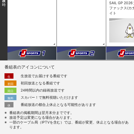
SAIL GP 202
ファックス(カ
イト
番組表のアイコンについて
生放送でお届けする番組です
生
初回放送となる番組です
初回
24時間以内の録画放送です
同日
スカパー！で無料視聴いただけます
無料
番組放送の都合上休止となる可能性があります
休
番組表の掲載期間は翌月末分までです。
放送予定は変更になる場合があります。
一部のケーブル局（IPTVを含む）では、番組が変更、休止となる場合があ
ります。