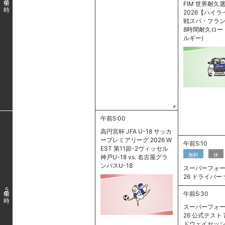
FIM 世界耐久選
2026【ハイラ
戦スパ・フラ
8時間耐久ロー
ルギー)
午前5:00
高円宮杯 JFA U-18 サッカ
ープレミアリーグ 2026 W
午前5:10
EST 第11節-2ヴィッセル
無料
休
神戸U-18 vs. 名古屋グラ
ンパスU-18
スーパーフォー
26 ドライバー
5
午前5:30
スーパーフォー
26 公式テスト
ドウェイセッシ