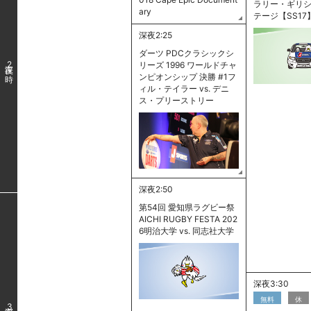
ラリー・ギリ
ary
テージ【SS17
深夜2:25
ダーツ PDCクラシックシ
リーズ 1996 ワールドチャ
2
ンピオンシップ 決勝 #1フ
ィル・テイラー vs. デニ
ス・プリーストリー
深夜2:50
第54回 愛知県ラグビー祭
AICHI RUGBY FESTA 202
6明治大学 vs. 同志社大学
深夜3:30
無料
休
3