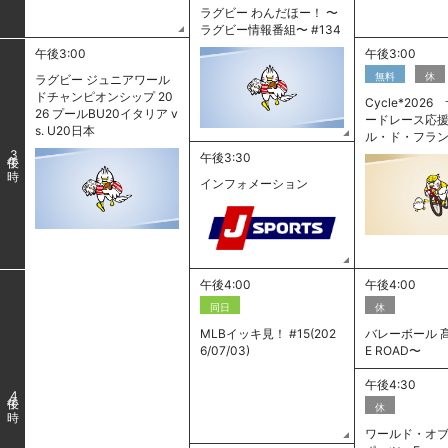
ラグビー わんだほー！ 〜
ラグビー情報番組〜 #134
午後3:00
午後3:00
無料
休
ラグビー ジュニアワール
ドチャンピオンシップ 20
Cycle*202
26 プールBU20イタリア v
ードレース応援
s. U20日本
ル・ド・フラ
3
午後3:30
インフォメーション
午後4:00
午後4:00
同日
休
MLBイッキ見！ #15(202
バレーボール 髙
6/07/03)
E ROAD〜
午後4:30
4
休
ワールド・オ