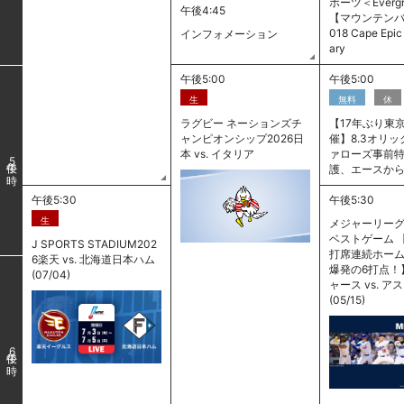
ポーツ＜Evergr
午後4:45
【マウンテンバイ
018 Cape Epi
インフォメーション
ary
午後5:00
午後5:00
生
無料
休
ラグビー ネーションズチ
【17年ぶり東
ャンピオンシップ2026日
催】8.3オリ
本 vs. イタリア
ァローズ事前特
5
護、エースか
午後5:30
午後5:30
生
メジャーリーグ
ベストゲーム 
J SPORTS STADIUM202
打席連続ホー
6楽天 vs. 北海道日本ハム
爆発の6打点！】
(07/04)
ャース vs. 
(05/15)
6