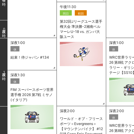
午後11:30
同日
初回
第32回Jリーグユース選手
権大会 準決勝-2湘南ベル
0
マーレU-18 vs. ガンバ大
阪ユース
深夜1:00
深夜1:00
休
休
結束！侍ジャパン #134
WRC世界ラリー
26 第8戦 ア
ラリー・ギリ
テージ【SS10
1
深夜1:30
休
FIM スーパースポーツ世界
選手権 2026 第7戦 ミサノ
(イタリア)
深夜2:00
深夜2:00
休
ワールド・オブ・フリース
ポーツ＜Evergreens＞
WRC世界ラリー
【マウンテンバイク】 #12
26 第8戦 ア
018 Cape Epic Document