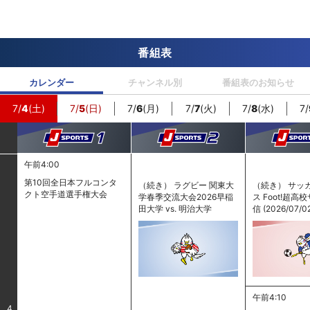
番組表
カレンダー
チャンネル別
番組表のお知らせ
7/
4
(土)
7/
5
(日)
7/
6
(月)
7/
7
(火)
7/
8
(水)
7/
午前4:00
第10回全日本フルコンタ
（続き） ラグビー 関東大
（続き） サッ
クト空手道選手権大会
学春季交流大会2026早稲
ス Foot!超
田大学 vs. 明治大学
信 (2026/07/0
午前4:10
4