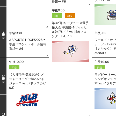
番組〜 #6
午後9:00
同日
初回
第32回Jリーグユース選手
権大会 準決勝-1ヴィッセ
ル神戸U-18 vs. 川崎フロ
9
午後9:30
午後9:30
ンターレU-18
J SPORTS HOOP!2026 〜
ワールド・オ
学生バスケットボール情報
ポーツ＜Evergr
番組〜 #6
【カヤック】 #2
aterfalls
午後10:00
午後10:00
同日
同日
【大谷翔平 登板試合】メ
ラグビー ネー
10
ジャーリーグ中継2026ド
ャンピオンシッ
ジャース vs. パドレス(07/
本 vs. イタリア
03)
11