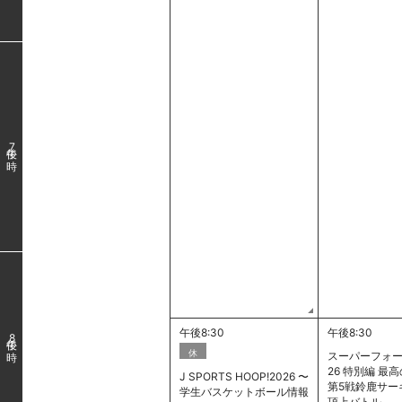
7
午後8:30
午後8:30
8
休
スーパーフォー
26 特別編 
J SPORTS HOOP!2026 〜
第5戦鈴鹿サー
学生バスケットボール情報
頂上バトル