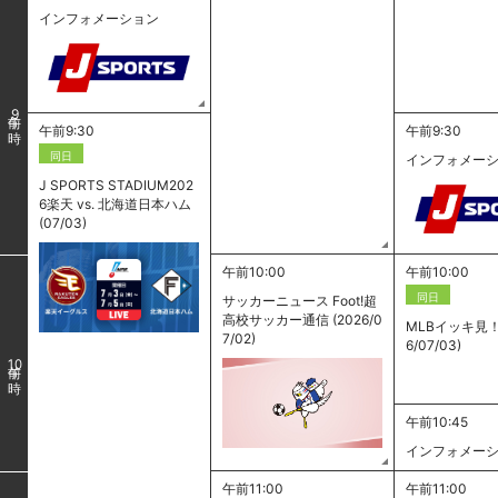
インフォメーション
9
午前9:30
午前9:30
同日
インフォメー
J SPORTS STADIUM202
6楽天 vs. 北海道日本ハム
(07/03)
午前10:00
午前10:00
同日
サッカーニュース Foot!超
高校サッカー通信 (2026/0
MLBイッキ見！ 
7/02)
6/07/03)
10
午前10:45
インフォメー
午前11:00
午前11:00