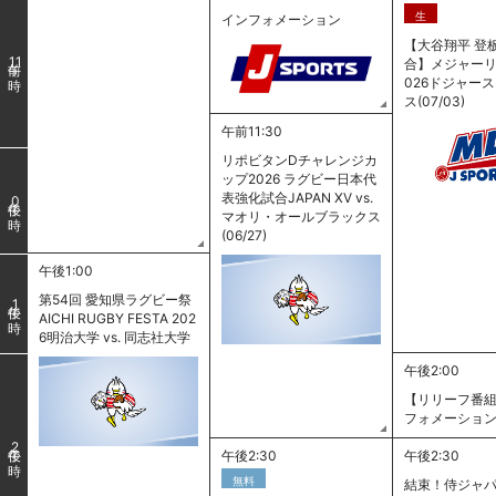
生
インフォメーション
【大谷翔平 登
11
合】メジャーリ
026ドジャース 
ス(07/03)
午前11:30
リポビタンDチャレンジカ
ップ2026 ラグビー日本代
表強化試合JAPAN XV vs.
0
マオリ・オールブラックス
(06/27)
午後1:00
第54回 愛知県ラグビー祭
1
AICHI RUGBY FESTA 202
6明治大学 vs. 同志社大学
午後2:00
【リリーフ番組
フォメーショ
2
午後2:30
午後2:30
無料
結束！侍ジャパン