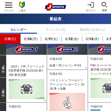
ログイン
検索
ご加入
番組表
カレンダー
チャンネル別
番組表のお知らせ
8/
9
(日)
8/
10
(月)
8/
11
(火)
8/
12
(水)
8/
13
(木)
8/
午前4:00
午前4:00
結束！侍ジャパン #135
FIM スーパー
（続き） FIA フォーミュラ
4
選手権 2026 
E世界選手権 2025/26 第1
午前4:30
トンパーク(イ
4戦 東京決勝
バドミントン ワールドツ
アー ジャパンオープン 20
26 準々決勝
5
午前6:00
午前6:00