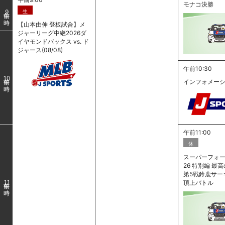
モナコ決勝
生
9
【山本由伸 登板試合】メ
ジャーリーグ中継2026ダ
イヤモンドバックス vs. ド
ジャース(08/08)
午前10:30
10
インフォメー
午前11:00
休
スーパーフォー
26 特別編 
第5戦鈴鹿サー
頂上バトル
11