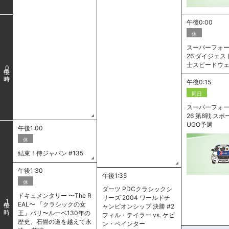
午後0:00
休
スーパーフォー
26 ダイジェスト
士スピードウ
0
午後0:15
同日
スーパーフォー
26 第8戦 ス
UGO予選
午後1:00
休
結束！侍ジャパン #135
午後1:30
午後1:35
休
ダーツ PDCクラシックシ
ドキュメンタリー 〜The R
リーズ 2004 ワールドチ
1
EAL〜 「クラシックの女
ャンピオンシップ 決勝 #2
王」パリ〜ルーベ130年の
フィル・テイラー vs. ケビ
歴史、石畳の道を越えて永
ン・ペインター