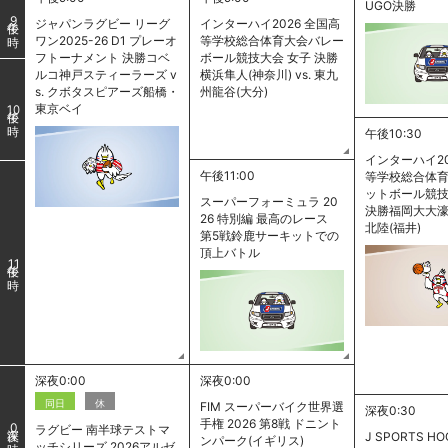
UGO決勝
9
ジャパンラグビー リーグ
インターハイ2026 全国高
ワン2025-26 D1 プレーオ
等学校総合体育大会バレー
フトーナメント 決勝コベ
ボール競技大会 女子 決勝
ルコ神戸スティーラーズ v
横浜隼人(神奈川) vs. 東九
s. クボタスピアーズ船橋・
州龍谷(大分)
東京ベイ
10
午後10:30
インターハイ20
午後11:00
等学校総合体
ットボール競技
スーパーフォーミュラ 20
決勝福岡大大濠(福
26 特別編 最高のレース
北陸(福井)
第5戦鈴鹿サーキットでの
頂上バトル
11
深夜0:00
深夜0:00
同日
休
FIM スーパーバイク世界選
深夜0:30
手権 2026 第8戦 ドニント
0
ラグビー 南半球テストマ
J SPORTS HO
ンパーク(イギリス)
ッチシリーズ 2026アルゼ