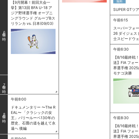
無料
【9月開幕！前回大会一
挙】第13回 BFA U-18 ア
SUPER GTツ
ジア野球選手権 オープニ
ングラウンド グループBス
午前6:15
リランカ vs. 日本(09/03)
スーパーフォー
6
26 ダイジェスト
士スピードウ
午前6:30
【8/16最終戦
送】FIA フォ
界選手権 2025/
モナコ決勝
7
午前8:00
ドキュメンタリー 〜The R
EAL〜 「クラシックの女
8
王」パリ〜ルーベ130年の
午前8:30
歴史、石畳の道を越えて永
【8/16最終戦
遠へ 後編
送】FIA フォ
界選手権 2025/
午前9:00