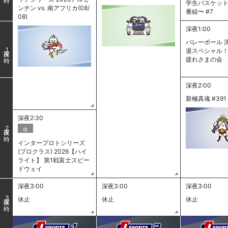
学生バスケッ
ンチン vs. 南アフリカ(08/
番組〜 #7
08)
深夜1:00
バレーボール 
1
退スペシャル！
疲れさまの会
深夜2:00
新極真魂 #391
深夜2:30
2
休
インタープロトシリーズ
(プロクラス) 2026【ハイ
ライト】 第1戦富士スピー
ドウェイ
深夜3:00
深夜3:00
深夜3:00
3
休止
休止
休止