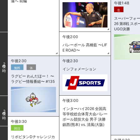
遠へ 前編
午後1:48
生
スーパーフォー
26 第8戦 ス
UGO決勝
午後2:00
バレーボール 髙橋藍 〜LIF
E ROAD〜
午後2:30
午後2:30
2
無料
休
インフォメーション
ラグビー わんだほー！ 〜
ラグビー情報番組〜 #135
午後3:00
インターハイ2026 全国高
3
等学校総合体育大会バレー
ボール競技大会 男子 決勝
午後3:30
鎮西(熊本) vs. 清風(大阪)
同日
リポビタンDチャレンジカ