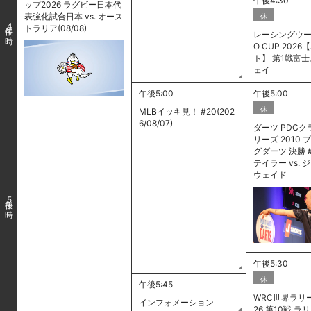
午後4:30
ップ2026 ラグビー日本代
表強化試合日本 vs. オース
休
4
トラリア(08/08)
レーシングウーマ
O CUP 202
ト】 第1戦富
ェイ
午後5:00
午後5:00
休
MLBイッキ見！ #20(202
6/08/07)
ダーツ PDC
リーズ 2010
グダーツ 決勝 
テイラー vs.
ウェイド
5
午後5:30
休
午後5:45
WRC世界ラリー
インフォメーション
26 第10戦 