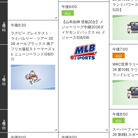
ランドパワース
午後6:00
S20】
同日
【山本由伸 登板試合】メ
6
午後6:30
ジャーリーグ中継2026ダ
イヤモンドバックス vs. ド
ラグビー グレイテスト・
ジャース(08/08)
ライバルリー・ツアー 20
26 オールブラックス 南ア
フリカ遠征ストーマーズ v
午後7:00
s. ニュージーランド(08/0
初回
7)
WRC世界ラリー
26 第10戦 
ランドレビュ
7
午後8:00
同日
8
スーパーフォー
26 第8戦 ス
午後9:00
午後9:00