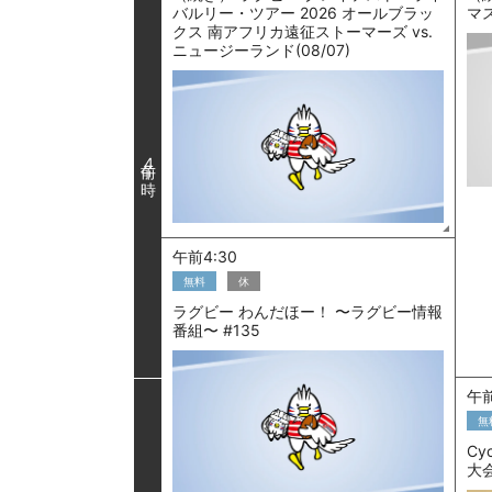
バルリー・ツアー 2026 オールブラッ
マ
クス 南アフリカ遠征ストーマーズ vs.
ニュージーランド(08/07)
4
午前4:30
無料
休
ラグビー わんだほー！ 〜ラグビー情報
番組〜 #135
午前
無
Cy
大