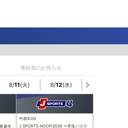
J SPORTS 4番組
LINE連携について
スキー
バドミントン
ピックアップ
ー
広告お問い合せ
オンデマンドをテレビに映すには
空手
S/Jリーグ
モーグル
フィギュアスケート学生大会
高校バスケ ウインターカップ2025
ヨーロッパチャンピオンズリーグ
フォーミュラE
ワンデーレース
Jユースカップ
海外ラグビー （グレイテスト・ライバルリ
横浜DeNAベイスターズ
ー・ツアー 2026 〜オールブラックス 南アフ
番組表のお知らせ
WC）
プ
フリーライドワールドツアー
ISU選手権大会
高校バレー インターハイ
デイトナ24時間レース
シクロクロス
和倉ユースサッカー大会
大学野球
リカ遠征〜）
GTV 〜SUPER GT トークバラエティ〜
高校野球
高校ラグビー
8/
11
(火)
8/
12
(水)
8/
13
(木)
Next
ス
セブンズ
午前4:00
J SPORTS HOOP!2026 〜学生バスケ
世界選手