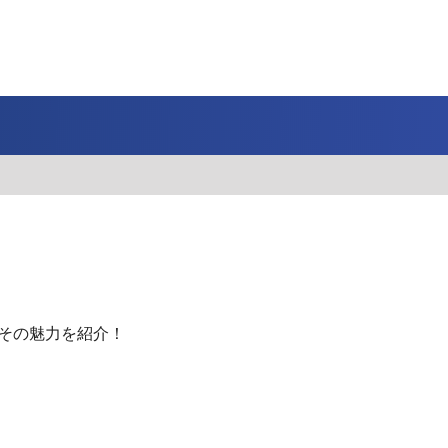
J SPORTS 4番組
LINE連携について
スキー
バドミントン
ピックアップ
ー
広告お問い合せ
オンデマンドをテレビに映すには
空手
S/Jリーグ
モーグル
フィギュアスケート学生大会
高校バスケ ウインターカップ2025
ヨーロッパチャンピオンズリーグ
フォーミュラE
ワンデーレース
Jユースカップ
海外ラグビー （グレイテスト・ライバルリ
横浜DeNAベイスターズ
ー・ツアー 2026 〜オールブラックス 南アフ
WC）
プ
フリーライドワールドツアー
ISU選手権大会
高校バレー インターハイ
デイトナ24時間レース
シクロクロス
和倉ユースサッカー大会
大学野球
リカ遠征〜）
GTV 〜SUPER GT トークバラエティ〜
高校野球
高校ラグビー
ス
セブンズ
、その魅力を紹介！