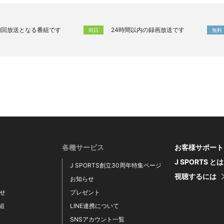
初回放送となる番組です
24時間以内の録画放送です
同日
無料
各種サービス
お客様サポート
J SPORTS と
J SPORTS創立30周年特集ページ
視聴するには
お知らせ
せ
プレゼント
番組
LINE連携について
SNSアカウント一覧