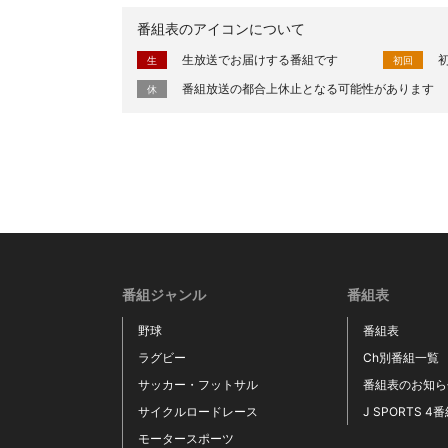
番組表のアイコンについて
生放送でお届けする番組です
生
初回
番組放送の都合上休止となる可能性があります
休
番組ジャンル
番組表
野球
番組表
ラグビー
Ch別番組一覧
サッカー・フットサル
番組表のお知ら
サイクルロードレース
J SPORTS 4
モータースポーツ