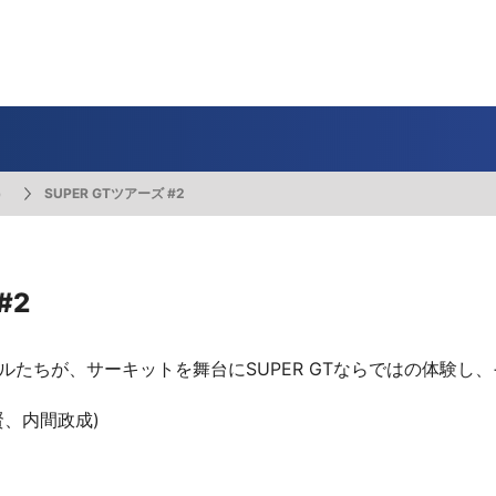
一覧
番組表のお知らせ
プレゼント
サイクル
モーター
バレー
バスケット
フィギュアス
ロードレース
スポーツ
ボール
ボール
ケート
ガジン
J SPORTSオフィシャルキャラクタ
・ライブ配信サービス
サイクルビレッジ
）
SUPER GTツアーズ #2
ゴルフアワー
会人バドミントン選手権
キー技術選手権大会
ップ
 インターハイ
Vリーグ 女子
フォーミュラ
・イタリア
ー インターハイ
ンズチャンピオンシップ
カープ
ヨットレース
熊本マスターズ
アルペンスキー
飯塚杯
Bリーグ
アジアチャンピオンズリーグ
WEC
ブエルタ・ア・エスパーニャ
Foot!超高校サッカー通信
ラグビー わんだほー！
中日ドラゴンズ
ュ
キングサーキット
ック複合
部屋
TS HOOP!～学生バスケ番組～
 オールスターゲームズ
バイク
レース
ゴールデンイーグルス
学生スポーツ
BWFワールドツアー
全日本アルペン
アイスショー
プレシーズンマッチ
FIM世界耐久ロードレース選手権（E
自転車情報番組
FIFA ビーチサッカー ワールドカッ
社会人野球（都市対抗野球大会）
#2
生大会
スケート
代表
AMES
キ見！
SNOWTV
女子日本代表
SROジャパンカップ
侍ジャパン
春季交流大会
リーグワン
間レース
スパ・フランコルシャン24時間レー
リーグ戦
関西大学リーグ
ルたちが、サーキットを舞台にSUPER GTならではの体験し
、内間政成)