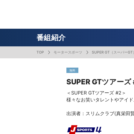
番組表
J SPORTS創立30周年特集ページ
Ch別番組
お知らせ
サッカー
野球
ラグビー
フットサル
SNSアカウント一覧
メールマ
サイクル広告お問い合わせ
簡易中継
ピックアップ
スキー
バドミントン
バレーボール
サッカー・フットサル
ラグビー
野球
バスケットボール
モータースポーツ
フィギュアスケート
サイクルロードレース
番組紹介
TOP
モータースポーツ
SUPER GT（スーパーGT
ドキュメンタリー
ジャパンオープン
ミラノ・コルティナ2026パラリンピック
サマーカップ
大学バスケ オータムリーグ
大同生命SVリーグ 男子
SUPER GT（スーパーGT）
ツール・ド・フランス
高円宮杯 JFA サッカープレミアリーグ
日本代表
MLB中継（メジャーリーグベースボール）
ハッピー
全日本社
全日本ス
アクアカ
高校バスケ
大同生命S
スーパー
ジロ・デ
高校サッカ
ネーショ
広島東洋
無料
フィットネス・ボディビル
全日本実業団バドミントン選手権
スキージャンプ
町田樹のスポーツアカデミア
バスケ スプリングマッチ 2026
まるっとバレーボール
WRC
ステージレース
U-16インターナショナルドリームカップ
オリックス・バファローズ
スカッシ
日本ラン
ノルディ
KENJIの
J SPOR
SVリーグ
スーパー
日本開催
FIFA
東北楽天
SUPER GTツアーズ 
スノーボード
全米フィギュアスケート選手権
大学バレー
ダカールラリー
ガンバレ日本プロ野球!?
スキー学
スピード
男子日本
MOTOR G
MLBイッ
大学ラグビー（菅平合宿）
関東大学
＜SUPER GTツアーズ #2＞
ニュルブルクリンク24時間耐久レース
NPBジュニアトーナメント KONAMI CUP
富士24時
関東大学対抗戦
関東大学
様々なお笑いタレントやアイド
2025
出演者：スリムクラブ(真栄田賢