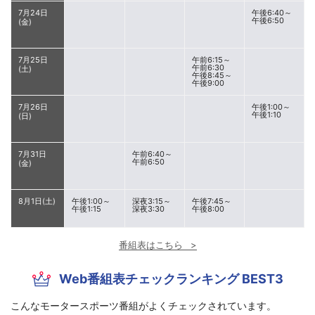
7月24日
午後6:40～
午後6:50
(金)
7月25日
午前6:15～
午前6:30
(土)
午後8:45～
午後9:00
7月26日
午後1:00～
午後1:10
(日)
7月31日
午前6:40～
午前6:50
(金)
8月1日(土)
午後1:00～
深夜3:15～
午後7:45～
午後1:15
深夜3:30
午後8:00
番組表はこちら
Web番組表チェックランキング BEST3
こんなモータースポーツ番組がよくチェックされています。