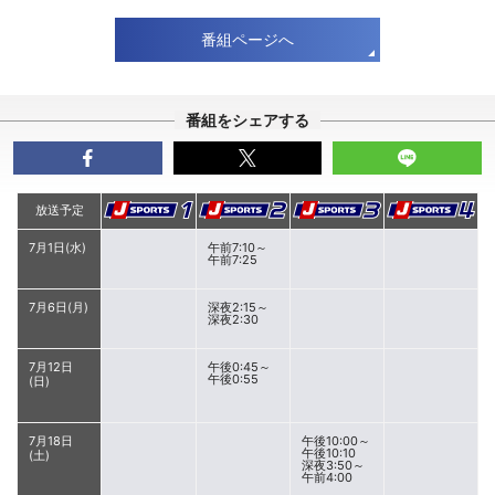
番組ページへ
番組をシェアする
放送予定
7月1日(水)
午前7:10～
午前7:25
7月6日(月)
深夜2:15～
深夜2:30
7月12日
午後0:45～
午後0:55
(日)
7月18日
午後10:00～
午後10:10
(土)
深夜3:50～
午前4:00