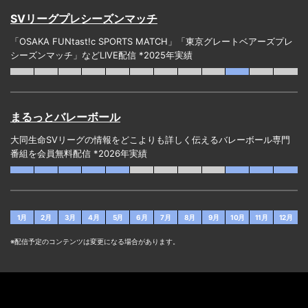
SVリーグプレシーズンマッチ
「OSAKA FUNtast!c SPORTS MATCH」「東京グレートベアーズプレ
シーズンマッチ」などLIVE配信 *2025年実績
まるっとバレーボール
大同生命SVリーグの情報をどこよりも詳しく伝えるバレーボール専門
番組を会員無料配信 *2026年実績
1月
2月
3月
4月
5月
6月
7月
8月
9月
10月
11月
12月
※配信予定のコンテンツは変更になる場合があります。