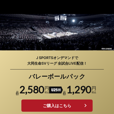
J SPORTSオンデマンドで
大同生命SVリーグ 全試合LIVE配信！
バレーボールパック
2,580
1,290
円
円
U25割引
月額
月額
税込
税込
ご購入はこちら