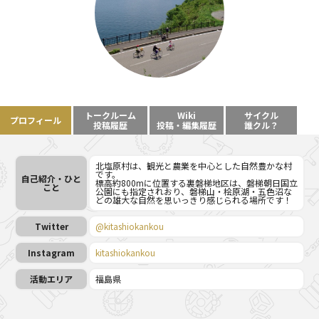
トークルーム
Wiki
サイクル
プロフィール
投稿履歴
投稿・編集履歴
誰クル？
北塩原村は、観光と農業を中心とした自然豊かな村
です。
自己紹介・ひと
標高約800mに位置する裏磐梯地区は、磐梯朝日国立
こと
公園にも指定されおり、磐梯山・桧原湖・五色沼な
どの雄大な自然を思いっきり感じられる場所です！
Twitter
@kitashiokankou
Instagram
kitashiokankou
活動エリア
福島県