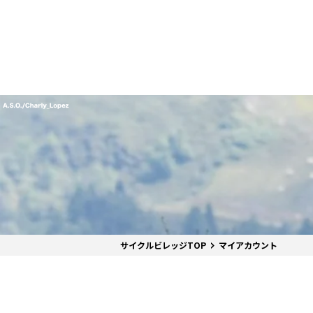
番組表
J SPORTS創立30周年特集ページ
Ch別番組
お知らせ
サッカー
野球
ラグビー
フットサル
SNSアカウント一覧
メールマ
サイクル広告お問い合わせ
簡易中継
ピックアップ
スキー
バドミントン
バレーボール
サッカー・フットサル
ラグビー
野球
バスケットボール
モータースポーツ
フィギュアスケート
サイクルロードレース
ドキュメンタリー
ジャパンオープン
ミラノ・コルティナ2026パラリンピック
サマーカップ
大学バスケ オータムリーグ
大同生命SVリーグ 男子
SUPER GT（スーパーGT）
ツール・ド・フランス
高円宮杯 JFA サッカープレミアリーグ
日本代表
MLB中継（メジャーリーグベースボール）
ハッピー
全日本社
全日本ス
アクアカ
高校バスケ
大同生命S
スーパー
ジロ・デ
高校サッカ
ネーショ
広島東洋
フィットネス・ボディビル
全日本実業団バドミントン選手権
スキージャンプ
町田樹のスポーツアカデミア
バスケ スプリングマッチ 2026
まるっとバレーボール
WRC
ステージレース
U-16インターナショナルドリームカップ
オリックス・バファローズ
スカッシ
日本ラン
ノルディ
KENJIの
J SPOR
SVリーグ
スーパー
日本開催
FIFA
東北楽天
スノーボード
全米フィギュアスケート選手権
大学バレー
ダカールラリー
ガンバレ日本プロ野球!?
スキー学
スピード
男子日本
MOTOR G
MLBイッ
大学ラグビー（菅平合宿）
関東大学
ニュルブルクリンク24時間耐久レース
NPBジュニアトーナメント KONAMI CUP
富士24時
関東大学対抗戦
関東大学
2025
サイクルビレッジTOP
マイアカウント