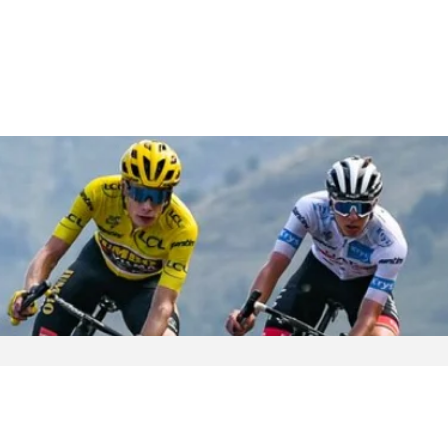
J SPORTS 4番組
LINE連携について
スキー
バドミントン
ピックアップ
ー
広告お問い合せ
オンデマンドをテレビに映すには
空手
S/Jリーグ
モーグル
フィギュアスケート学生大会
高校バスケ ウインターカップ2025
ヨーロッパチャンピオンズリーグ
フォーミュラE
ワンデーレース
Jユースカップ
海外ラグビー （グレイテスト・ライバルリ
横浜DeNAベイスターズ
ー・ツアー 2026 〜オールブラックス 南アフ
WC）
プ
フリーライドワールドツアー
ISU選手権大会
高校バレー インターハイ
デイトナ24時間レース
シクロクロス
和倉ユースサッカー大会
大学野球
リカ遠征〜）
GTV 〜SUPER GT トークバラエティ〜
高校野球
高校ラグビー
ス
セブンズ