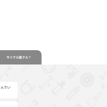
サイクル
誰クル？
しんでい