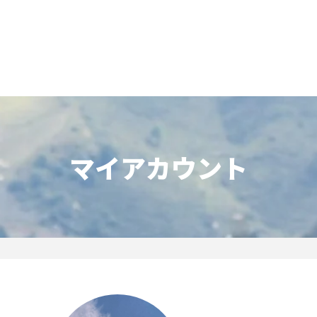
一覧
番組表のお知らせ
プレゼント
サイクル
モーター
バレー
バスケット
フィギュアス
ロードレース
スポーツ
ボール
ボール
ケート
ガジン
J SPORTSオフィシャルキャラクタ
・ライブ配信サービス
サイクルビレッジ
ゴルフアワー
会人バドミントン選手権
キー技術選手権大会
ップ
 インターハイ
Vリーグ 女子
フォーミュラ
・イタリア
ー インターハイ
ンズチャンピオンシップ
カープ
ヨットレース
熊本マスターズ
アルペンスキー
飯塚杯
Bリーグ
アジアチャンピオンズリーグ
WEC
ブエルタ・ア・エスパーニャ
Foot!超高校サッカー通信
ラグビー わんだほー！
中日ドラゴンズ
マイアカウント
ュ
キングサーキット
ック複合
部屋
TS HOOP!～学生バスケ番組～
 オールスターゲームズ
バイク
レース
ゴールデンイーグルス
学生スポーツ
BWFワールドツアー
全日本アルペン
アイスショー
プレシーズンマッチ
FIM世界耐久ロードレース選手権（E
自転車情報番組
FIFA ビーチサッカー ワールドカッ
社会人野球（都市対抗野球大会）
生大会
スケート
代表
AMES
キ見！
SNOWTV
女子日本代表
SROジャパンカップ
侍ジャパン
春季交流大会
リーグワン
間レース
スパ・フランコルシャン24時間レー
リーグ戦
関西大学リーグ