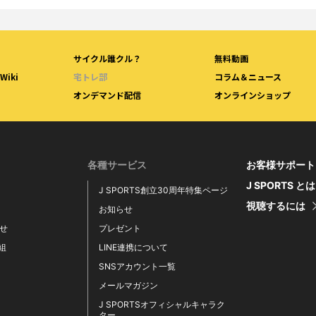
サイクル誰クル？
無料動画
iki
宅トレ部
コラム＆ニュース
オンデマンド配信
オンラインショップ
各種サービス
お客様サポート
J SPORTS と
J SPORTS創立30周年特集ページ
視聴するには
お知らせ
せ
プレゼント
番組
LINE連携について
SNSアカウント一覧
メールマガジン
J SPORTSオフィシャルキャラク
ター