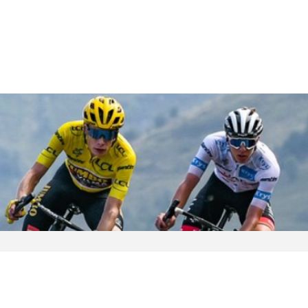
J SPORTS 4番組
LINE連携について
スキー
バドミントン
ピックアップ
ー
広告お問い合せ
オンデマンドをテレビに映すには
空手
S/Jリーグ
モーグル
フィギュアスケート学生大会
高校バスケ ウインターカップ2025
ヨーロッパチャンピオンズリーグ
フォーミュラE
ワンデーレース
Jユースカップ
海外ラグビー （グレイテスト・ライバルリ
横浜DeNAベイスターズ
ー・ツアー 2026 〜オールブラックス 南アフ
WC）
プ
フリーライドワールドツアー
ISU選手権大会
高校バレー インターハイ
デイトナ24時間レース
シクロクロス
和倉ユースサッカー大会
大学野球
リカ遠征〜）
GTV 〜SUPER GT トークバラエティ〜
高校野球
高校ラグビー
ス
セブンズ