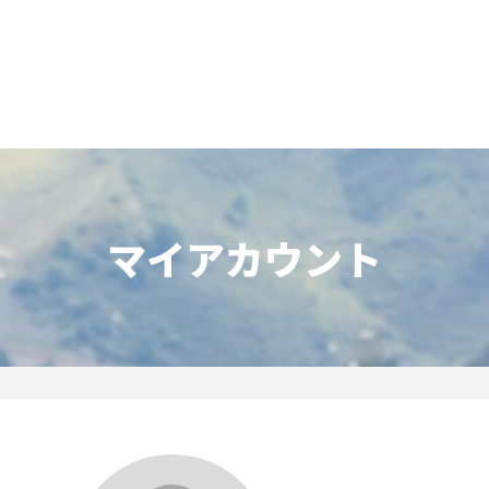
一覧
番組表のお知らせ
プレゼント
サイクル
モーター
バレー
バスケット
フィギュアス
ロードレース
スポーツ
ボール
ボール
ケート
ガジン
J SPORTSオフィシャルキャラクタ
・ライブ配信サービス
サイクルビレッジ
ゴルフアワー
会人バドミントン選手権
キー技術選手権大会
ップ
 インターハイ
Vリーグ 女子
フォーミュラ
・イタリア
ー インターハイ
ンズチャンピオンシップ
カープ
ヨットレース
熊本マスターズ
アルペンスキー
飯塚杯
Bリーグ
アジアチャンピオンズリーグ
WEC
ブエルタ・ア・エスパーニャ
Foot!超高校サッカー通信
ラグビー わんだほー！
中日ドラゴンズ
マイアカウント
ュ
キングサーキット
ック複合
部屋
TS HOOP!～学生バスケ番組～
 オールスターゲームズ
バイク
レース
ゴールデンイーグルス
学生スポーツ
BWFワールドツアー
全日本アルペン
アイスショー
プレシーズンマッチ
FIM世界耐久ロードレース選手権（E
自転車情報番組
FIFA ビーチサッカー ワールドカッ
社会人野球（都市対抗野球大会）
生大会
スケート
代表
AMES
キ見！
SNOWTV
女子日本代表
SROジャパンカップ
侍ジャパン
春季交流大会
リーグワン
間レース
スパ・フランコルシャン24時間レー
リーグ戦
関西大学リーグ