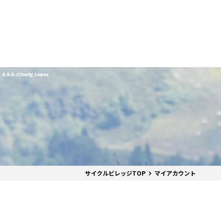
番組表
J SPORTS創立30周年特集ページ
Ch別番組
お知らせ
サッカー
野球
ラグビー
フットサル
SNSアカウント一覧
メールマ
サイクル広告お問い合わせ
簡易中継
ピックアップ
スキー
バドミントン
バレーボール
サッカー・フットサル
ラグビー
野球
バスケットボール
モータースポーツ
フィギュアスケート
サイクルロードレース
ドキュメンタリー
ジャパンオープン
ミラノ・コルティナ2026パラリンピック
サマーカップ
大学バスケ オータムリーグ
大同生命SVリーグ 男子
SUPER GT（スーパーGT）
ツール・ド・フランス
高円宮杯 JFA サッカープレミアリーグ
日本代表
MLB中継（メジャーリーグベースボール）
ハッピー
全日本社
全日本ス
アクアカ
高校バスケ
大同生命S
スーパー
ジロ・デ
高校サッカ
ネーショ
広島東洋
フィットネス・ボディビル
全日本実業団バドミントン選手権
スキージャンプ
町田樹のスポーツアカデミア
バスケ スプリングマッチ 2026
まるっとバレーボール
WRC
ステージレース
U-16インターナショナルドリームカップ
オリックス・バファローズ
スカッシ
日本ラン
ノルディ
KENJIの
J SPOR
SVリーグ
スーパー
日本開催
FIFA
東北楽天
スノーボード
全米フィギュアスケート選手権
大学バレー
ダカールラリー
ガンバレ日本プロ野球!?
スキー学
スピード
男子日本
MOTOR G
MLBイッ
大学ラグビー（菅平合宿）
関東大学
ニュルブルクリンク24時間耐久レース
NPBジュニアトーナメント KONAMI CUP
富士24時
関東大学対抗戦
関東大学
2025
サイクルビレッジTOP
マイアカウント