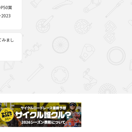
P50賞
023
てみまし